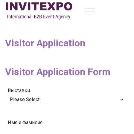
Онас
Visitor Application
Стать посетителем
Стать участником выставки
B2B Meetings
Новости
Visitor Application Form
Контакты
Выставки
RU
EN
FR
AR
Имя и фамилия