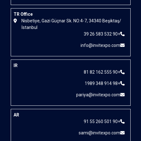
TR Office
Nisbetiye, Gazi Güçnar Sk. N
İstanbul
IR
p
AR