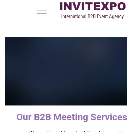
عن
كن زائرا
كن عارضًا
B2B Meetings
أخبار
اتصل بنا
AR
RU
FR
EN
Our B2B Meet