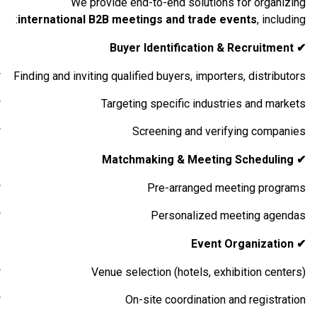
We provide end-to-en
international B2B meetings a
Finding and inviting qualified buy
Targeting speci
Screenin
Pre-a
Pers
Venue selection (
On-site co