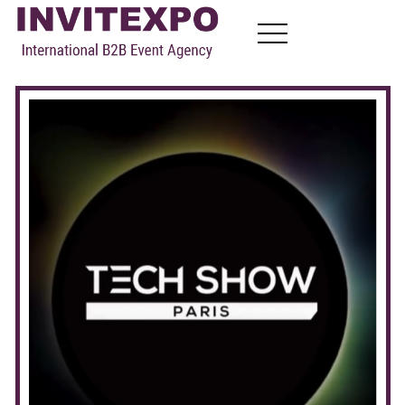
À Propos
Devenez Visiteur
Devenez Exposant
B2B Meetings
Nouvelles
Contactez-Nous
FR
EN
RU
AR